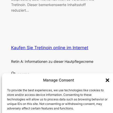
Tretinoin. Dieser bemerkenswerte Inhaltsstoff
reduziert…
Kaufen Sie Tretinoin online im Internet
Retin A: Informationen zu dieser Hautpflegecreme
Über uns
Manage Consent
Datenschutzrichtlinie
Kaufen Sie Retin a in Deutschland, der Schweiz oder
To provide the best experiences, we use technologies like cookies to
Österreich
store and/or access device information. Consenting to these
Strahlende Wiedergeburt: Meine Reise mit Retin-A
technologies will allow us to process data such as browsing behavior or
unique IDs on this site. Not consenting or withdrawing consent, may
Privacy
Social
adversely affect certain features and functions.